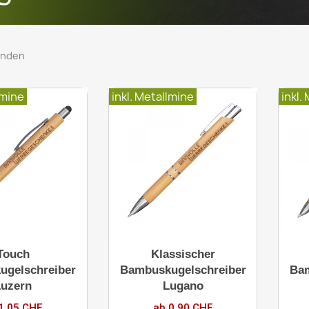
funden
lmine
inkl. Metallmine
inkl.
Touch
Klassischer
ugelschreiber
Bambuskugelschreiber
Bam
Luzern
Lugano
1.05 CHF
ab 0.90 CHF