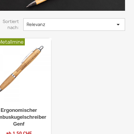
Sortiert

Relevanz
nach:
 Metallmine
Ergonomischer
buskugelschreiber
Genf
ab 1.50 CHF